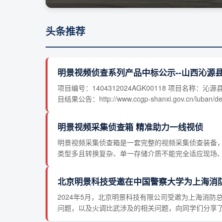
头条推荐
明景视频侦查系列产品中标公示--山西沁源
项目编号：1404312024AGK00118 项目
目结果公告：http://www.ccgp-shanxi.gov.cn/luban/deta
明景视频采集侦查箱 精准助力一线视侦
明景视频采集侦查箱是一套完整的视频采集侦查装备
类型多且转换复杂、单一存储介质不能完全适应现场、监控
北京明景科技受邀在中国警察大学为上海消
2024年5月，北京明景科技有限公司受邀为上海消
问题，以及火调比武涉及的相关问题，向同学们分享了