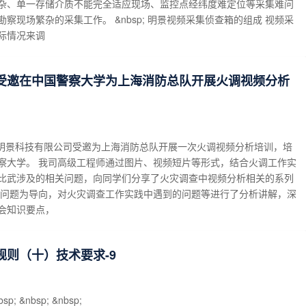
杂、单一存储介质不能完全适应现场、监控点经纬度难定位等采集难问
察现场繁杂的采集工作。 &nbsp; 明景视频采集侦查箱的组成 视频采
际情况来调
受邀在中国警察大学为上海消防总队开展火调视频分析
北京明景科技有限公司受邀为上海消防总队开展一次火调视频分析培训，培
察大学。 我司高级工程师通过图片、视频短片等形式，结合火调工作实
比武涉及的相关问题，向同学们分享了火灾调查中视频分析相关的系列
以问题为导向，对火灾调查工作实践中遇到的问题等进行了分析讲解，深
会知识要点，
规则（十）技术要求-9
bsp; &nbsp; &nbsp;