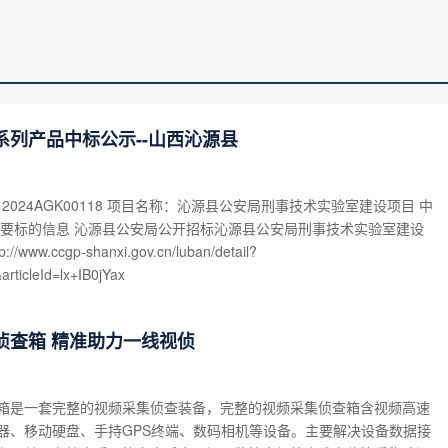
系列产品中标公示--山西沁源县
12024AGK00118 项目名称：沁源县公安局刑事技术实验室建设项目 中
主要标的信息 沁源县公安局公开招标沁源县公安局刑事技术实验室建设
ww.ccgp-shanxi.gov.cn/luban/detail?
rticleId=lx+IB0jYax
侦查箱 精准助力一线视侦
箱是一套完整的视频采集侦查装备，完整的视频采集侦查箱含视频高速
器、移动硬盘、手持GPS终端、数码相机等设备。主要解决设备数据接