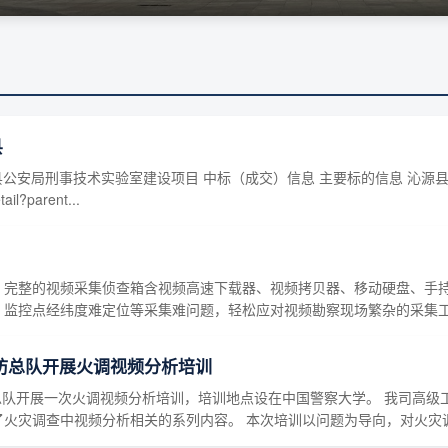
县
名称：沁源县公安局刑事技术实验室建设项目 中标（成交）信息 主要标的信息
il?parent...
，完整的视频采集侦查箱含视频高速下载器、视频拷贝器、移动硬盘、手持
点经纬度难定位等采集难问题，轻松应对视频勘察现场繁杂的采集工作。 &n
防总队开展火调视频分析培训
防总队开展一次火调视频分析培训，培训地点设在中国警察大学。 我司高
火灾调查中视频分析相关的系列内容。 本次培训以问题为导向，对火灾调查