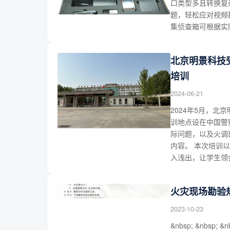
口类型多且转换复
题，轻松应对视频勘
集侦查箱可根据实
北京明景科技
培训
2024-06-21
2024年5月，
训地点设在中国警
际问题，以及火调
内容。 本次培训
入浅出，让学生领
火灾现场勘验
2023-10-23
&nbsp; &nbsp; &n