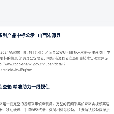
系列产品中标公示--山西沁源县
12024AGK00118 项目名称：沁源县公安局刑事技术实验室建设项目 中
主要标的信息 沁源县公安局公开招标沁源县公安局刑事技术实验室建设
ww.ccgp-shanxi.gov.cn/luban/detail?
rticleId=lx+IB0jYax
侦查箱 精准助力一线视侦
箱是一套完整的视频采集侦查装备，完整的视频采集侦查箱含视频高速
器、移动硬盘、手持GPS终端、数码相机等设备。主要解决设备数据接