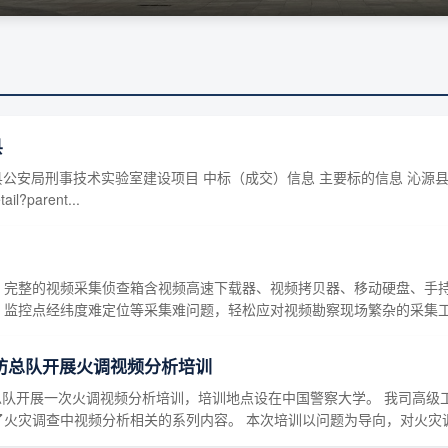
县
名称：沁源县公安局刑事技术实验室建设项目 中标（成交）信息 主要标的信息
il?parent...
，完整的视频采集侦查箱含视频高速下载器、视频拷贝器、移动硬盘、手持
点经纬度难定位等采集难问题，轻松应对视频勘察现场繁杂的采集工作。 &n
防总队开展火调视频分析培训
防总队开展一次火调视频分析培训，培训地点设在中国警察大学。 我司高
火灾调查中视频分析相关的系列内容。 本次培训以问题为导向，对火灾调查