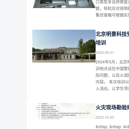
口类型多且转换复
题，轻松应对视频勘
集侦查箱可根据实
北京明景科技
培训
2024-06-21
2024年5月，
训地点设在中国警
际问题，以及火调
内容。 本次培训
入浅出，让学生领
火灾现场勘验
2023-10-23
&nbsp; &nbsp; &n