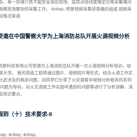
杂、单一存储介质不能完全适应现场、监控点经纬度难定位等采集难问
察现场繁杂的采集工作。 &nbsp; 明景视频采集侦查箱的组成 视频采
际情况来调
受邀在中国警察大学为上海消防总队开展火调视频分析
北京明景科技有限公司受邀为上海消防总队开展一次火调视频分析培训，培
察大学。 我司高级工程师通过图片、视频短片等形式，结合火调工作实
比武涉及的相关问题，向同学们分享了火灾调查中视频分析相关的系列
以问题为导向，对火灾调查工作实践中遇到的问题等进行了分析讲解，深
会知识要点，
规则（十）技术要求-9
bsp; &nbsp; &nbsp;