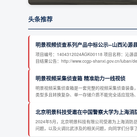
头条推荐
明景视频侦查系列产品中标公示--山西沁源
项目编号：1404312024AGK00118 项目
目结果公告：http://www.ccgp-shanxi.gov.cn/luban/deta
明景视频采集侦查箱 精准助力一线视侦
明景视频采集侦查箱是一套完整的视频采集侦查装备
类型多且转换复杂、单一存储介质不能完全适应现场、监控
北京明景科技受邀在中国警察大学为上海消
2024年5月，北京明景科技有限公司受邀为上海消
问题，以及火调比武涉及的相关问题，向同学们分享了