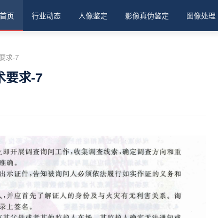
首页
行业动态
人像鉴定
影像真伪鉴定
图像处理
求-7
要求-7