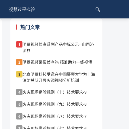
🔍
视频过程检验
热门文章
明景视频侦查系列产品中标公示--山西沁
1
源县
明景视频采集侦查箱 精准助力一线视侦
2
北京明景科技受邀在中国警察大学为上海
3
消防总队开展火调视频分析培训
火灾现场勘验规则（十）技术要求-9
4
火灾现场勘验规则（九）技术要求-8
5
火灾现场勘验规则（八）技术要求-7
6
火灾现场勘验规则（七）技术要求-6
7