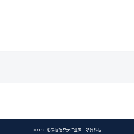
© 2026
影像检验鉴定行业网__明景科技