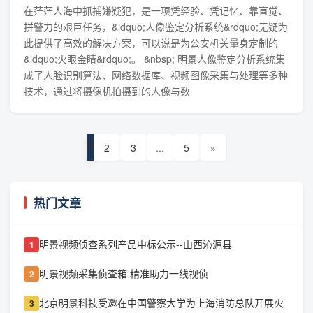
在茫茫人海中抓捕嫌疑犯，是一项凭经验、凭记忆、靠直觉、
拼警力的艰巨任务，&ldquo;人像鉴定分析系统&rdquo;无疑为
此提供了高效的解决方案，可以说是为公安机关量身定制的
&ldquo;火眼金睛&rdquo;。 &nbsp; 明景人像鉴定分析系统集
成了人脸识别算法、网络数据库、视频图像采集与处理等多种
技术，通过将摄像机拍摄到的人像与数
1
2
3
...
5
»
热门文章
明景视频侦查系列产品中标公示--山西沁源县
1
明景视频采集侦查箱 精准助力一线视侦
2
北京明景科技受邀在中国警察大学为上海消防总队开展火
3