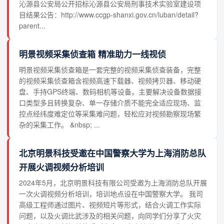
沁源县公安局公开招标沁源县公安局刑事技术实验室建设项
目结果公告：http://www.ccgp-shanxi.gov.cn/luban/detail?
parent...
明景视频采集侦查箱 精准助力一线视侦
明景视频采集侦查箱是一套完整的视频采集侦查装备，完整
的视频采集侦查箱含视频高速下载器、视频拷贝器、移动硬
盘、手持GPS终端、数码相机等设备。主要解决设备数据接
口类型多且转换复杂、单一存储介质不能完全适应现场、监
控点经纬度难定位等采集难问题，轻松应对视频勘察现场繁
杂的采集工作。 &nbsp; ...
北京明景科技受邀在中国警察大学为上海消防总队
开展火调视频分析培训
2024年5月，北京明景科技有限公司受邀为上海消防总队开展
一次火调视频分析培训，培训地点设在中国警察大学。 我司
高级工程师通过图片、视频短片等形式，结合火调工作实际
问题，以及火调比武涉及的相关问题，向同学们分享了火灾