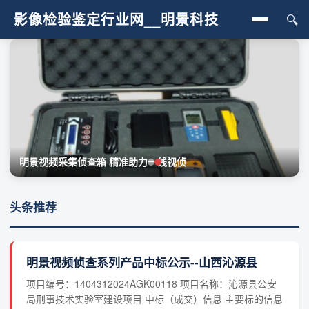
影像检验鉴定行业网__明景科技
🔍
首页
行业动态
人像鉴定
影像真伪鉴定
明景视频采集侦查箱 精准助力一线视侦
图像处理
头条推荐
视频过程检验
明景视频侦查系列产品中标公示--山西沁源县
项目编号：1404312024AGK00118 项目名称：沁源县公安
局刑事技术实验室建设项目 中标（成交）信息 主要标的信息