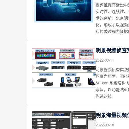
视频证据在诉讼中
实时性、连续性、
术的创新，北京明
化，形成了以视频
和侦破过程为证据
明景视频侦查
2022-03-11
明景视频侦查实战
场景为原型，围绕
&nbsp; 系统
宗旨，以功能贴近
先进的技
明景海量视频
2022-03-10