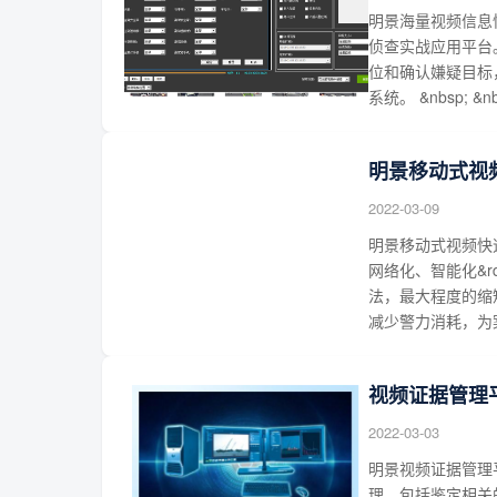
明景海量视频信息
侦查实战应用平台
位和确认嫌疑目标
系统。 &nbsp;
明景移动式视
2022-03-09
明景移动式视频快速
网络化、智能化&r
法，最大程度的缩
减少警力消耗，为案件
视频证据管理
2022-03-03
明景视频证据管理
理，包括鉴定相关