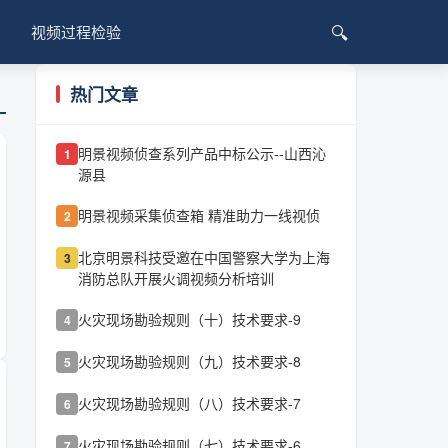
🔍
视频过程检验
热门文章
明景视频侦查系列产品中标公示--山西沁
1
源县
明景视频采集侦查箱 精准助力一线视侦
2
北京明景科技受邀在中国警察大学为上海
3
消防总队开展火调视频分析培训
火灾现场勘验规则（十）技术要求-9
4
火灾现场勘验规则（九）技术要求-8
5
火灾现场勘验规则（八）技术要求-7
6
火灾现场勘验规则（七）技术要求-6
7