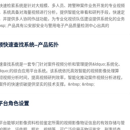
快速检索系统是针对大规模、多人员、跨警种案件业务开发的专业视频
。系统具备对海量视频进行分析，提供智能化审看和研判手段，快速定
，并提供多人协同作战功能，为专业化视侦队伍建设提供系统化的业务
 &nbsp; 产品具有公安部安全与警用电子产品质量检测中心出具的
频快速查找系统--产品拓扑
查找系统是一套专门针对案件视频分析和管理提供&ldquo;系统化、
dquo;的综合应用平台系统。该系统依托高效智能的视频影像处理算
短视频分析时间，提高视频研判效率，智能化推动案件视频分析进程，
的快速侦破提供坚实的技术支撑。 ​ &nbsp; &nbsp;
平台角色设置
平台能够对影像资料检验鉴定所需的视频影像物证信息的有效存储与管
的图片、证件照、照片、视频等，可广泛应用于物证鉴定、刑事侦查、