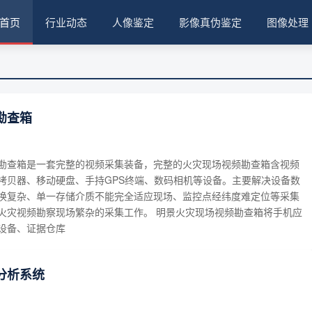
首页
行业动态
人像鉴定
影像真伪鉴定
图像处理
勘查箱
勘查箱是一套完整的视频采集装备，完整的火灾现场视频勘查箱含视频
拷贝器、移动硬盘、手持GPS终端、数码相机等设备。主要解决设备数
换复杂、单一存储介质不能完全适应现场、监控点经纬度难定位等采集
火灾视频勘察现场繁杂的采集工作。 明景火灾现场视频勘查箱将手机应
设备、证据仓库
分析系统