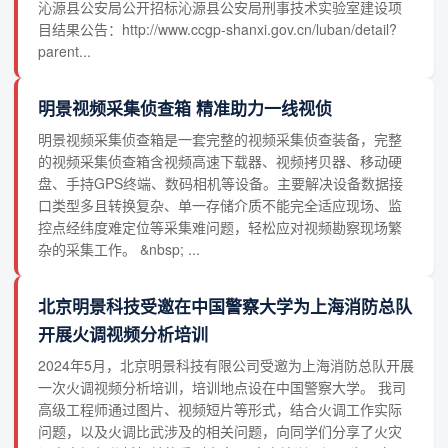
沁源县公安局公开招标沁源县公安局刑事技术实验室建设项
目结果公告：http://www.ccgp-shanxi.gov.cn/luban/detail?
parent...
明景视频采集侦查箱 精准助力一线视侦
明景视频采集侦查箱是一套完整的视频采集侦查装备，完整
的视频采集侦查箱含视频高速下载器、视频拷贝器、移动硬
盘、手持GPS终端、数码相机等设备。主要解决设备数据接
口类型多且转换复杂、单一存储介质不能完全适应现场、监
控点经纬度难定位等采集难问题，轻松应对视频勘察现场繁
杂的采集工作。 &nbsp; ...
北京明景科技受邀在中国警察大学为上海消防总队
开展火调视频分析培训
2024年5月，北京明景科技有限公司受邀为上海消防总队开展
一次火调视频分析培训，培训地点设在中国警察大学。 我司
高级工程师通过图片、视频短片等形式，结合火调工作实际
问题，以及火调比武涉及的相关问题，向同学们分享了火灾