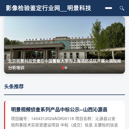
影像检验鉴定行业网__明景科技
🔍
首页
行业动态
人像鉴定
北京明景科技受邀在中国警察大学为上海消防总队开展火调视频
影像真伪鉴定
分析培训
图像处理
头条推荐
视频过程检验
明景视频侦查系列产品中标公示--山西沁源县
项目编号：1404312024AGK00118 项目名称：沁源县公安
局刑事技术实验室建设项目 中标（成交）信息 主要标的信息